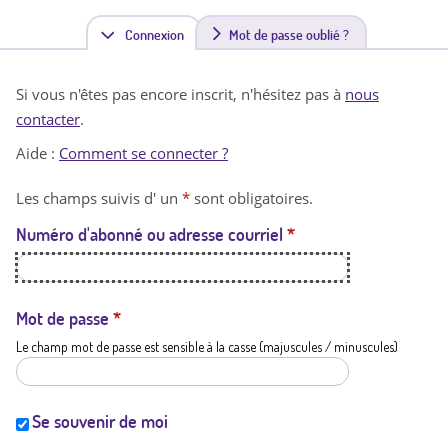
Connexion
(
Mot de passe oublié ?
o
Si vous n'êtes pas encore inscrit, n'hésitez pas à
nous
n
contacter
.
g
Aide :
Comment se connecter ?
l
Les champs suivis d' un
*
sont obligatoires.
e
Numéro d'abonné ou adresse courriel
*
t
a
c
Mot de passe
*
Le champ mot de passe est sensible à la casse (majuscules / minuscules)
t
i
f
Se souvenir de moi