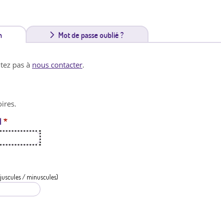
n
(
Mot de passe oublié ?
o
itez pas à
nous contacter
.
n
g
ires.
l
l
*
e
t
a
c
juscules / minuscules)
t
i