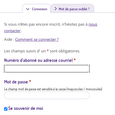
Connexion
(
Mot de passe oublié ?
o
Si vous n'êtes pas encore inscrit, n'hésitez pas à
nous
n
contacter
.
g
Aide :
Comment se connecter ?
l
Les champs suivis d' un
*
sont obligatoires.
e
Numéro d'abonné ou adresse courriel
*
t
a
c
Mot de passe
*
Le champ mot de passe est sensible à la casse (majuscules / minuscules)
t
i
f
Se souvenir de moi