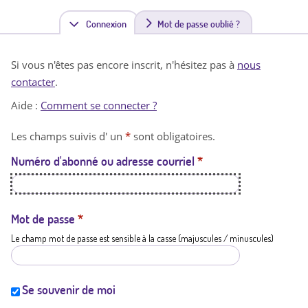
Connexion
(
Mot de passe oublié ?
o
Si vous n'êtes pas encore inscrit, n'hésitez pas à
nous
n
contacter
.
g
Aide :
Comment se connecter ?
l
Les champs suivis d' un
*
sont obligatoires.
e
Numéro d'abonné ou adresse courriel
*
t
a
c
Mot de passe
*
Le champ mot de passe est sensible à la casse (majuscules / minuscules)
t
i
f
Se souvenir de moi