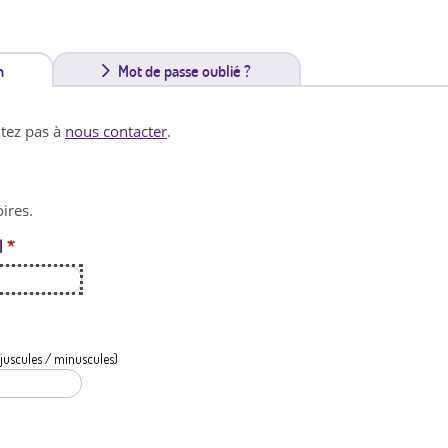
n
(
Mot de passe oublié ?
o
itez pas à
nous contacter
.
n
g
ires.
l
l
*
e
t
a
c
juscules / minuscules)
t
i