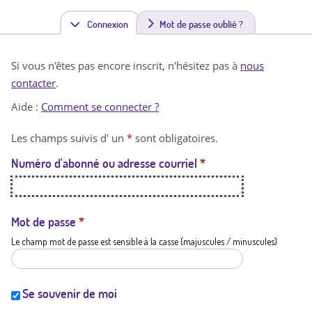
Connexion
(
Mot de passe oublié ?
o
Si vous n'êtes pas encore inscrit, n'hésitez pas à
nous
n
contacter
.
g
Aide :
Comment se connecter ?
l
Les champs suivis d' un
*
sont obligatoires.
e
Numéro d'abonné ou adresse courriel
*
t
a
c
Mot de passe
*
Le champ mot de passe est sensible à la casse (majuscules / minuscules)
t
i
f
Se souvenir de moi