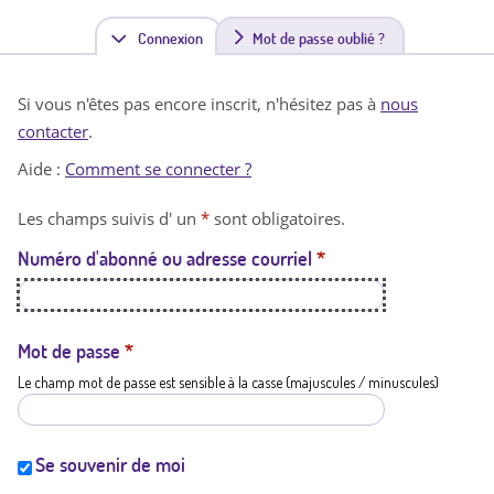
Connexion
(
Mot de passe oublié ?
o
Si vous n'êtes pas encore inscrit, n'hésitez pas à
nous
n
contacter
.
g
Aide :
Comment se connecter ?
l
Les champs suivis d' un
*
sont obligatoires.
e
Numéro d'abonné ou adresse courriel
*
t
a
c
Mot de passe
*
Le champ mot de passe est sensible à la casse (majuscules / minuscules)
t
i
f
Se souvenir de moi