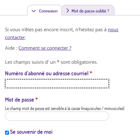
Connexion
(
Mot de passe oublié ?
o
Si vous n'êtes pas encore inscrit, n'hésitez pas à
nous
n
contacter
.
g
Aide :
Comment se connecter ?
l
Les champs suivis d' un
*
sont obligatoires.
e
Numéro d'abonné ou adresse courriel
*
t
a
c
Mot de passe
*
Le champ mot de passe est sensible à la casse (majuscules / minuscules)
t
i
f
Se souvenir de moi