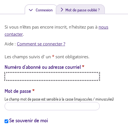
Connexion
(
Mot de passe oublié ?
o
Si vous n'êtes pas encore inscrit, n'hésitez pas à
nous
n
contacter
.
g
Aide :
Comment se connecter ?
l
Les champs suivis d' un
*
sont obligatoires.
e
Numéro d'abonné ou adresse courriel
*
t
a
c
Mot de passe
*
Le champ mot de passe est sensible à la casse (majuscules / minuscules)
t
i
f
Se souvenir de moi