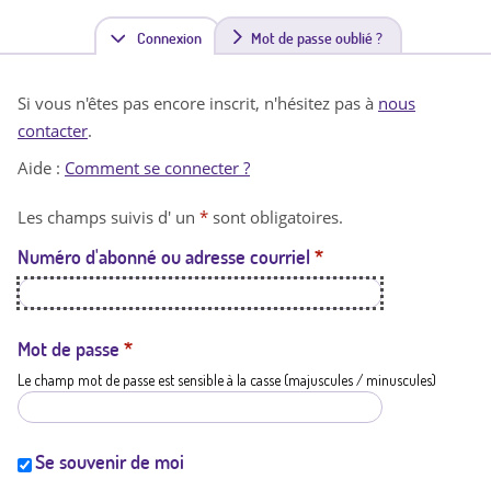
Connexion
(
Mot de passe oublié ?
o
Si vous n'êtes pas encore inscrit, n'hésitez pas à
nous
n
contacter
.
g
Aide :
Comment se connecter ?
l
Les champs suivis d' un
*
sont obligatoires.
e
Numéro d'abonné ou adresse courriel
*
t
a
c
Mot de passe
*
Le champ mot de passe est sensible à la casse (majuscules / minuscules)
t
i
f
Se souvenir de moi