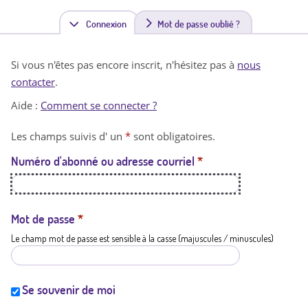
Connexion
(
Mot de passe oublié ?
o
Si vous n'êtes pas encore inscrit, n'hésitez pas à
nous
n
contacter
.
g
Aide :
Comment se connecter ?
l
Les champs suivis d' un
*
sont obligatoires.
e
Numéro d'abonné ou adresse courriel
*
t
a
c
Mot de passe
*
Le champ mot de passe est sensible à la casse (majuscules / minuscules)
t
i
f
Se souvenir de moi