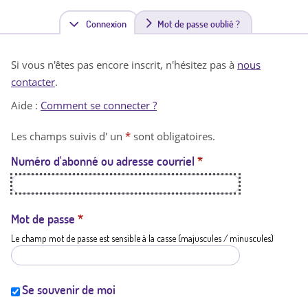
Connexion
(
Mot de passe oublié ?
o
Si vous n'êtes pas encore inscrit, n'hésitez pas à
nous
n
contacter
.
g
Aide :
Comment se connecter ?
l
Les champs suivis d' un
*
sont obligatoires.
e
Numéro d'abonné ou adresse courriel
*
t
a
c
Mot de passe
*
Le champ mot de passe est sensible à la casse (majuscules / minuscules)
t
i
f
Se souvenir de moi