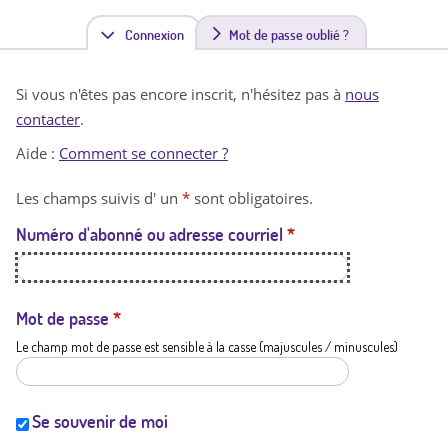
Connexion
(
Mot de passe oublié ?
o
Si vous n'êtes pas encore inscrit, n'hésitez pas à
nous
n
contacter
.
g
Aide :
Comment se connecter ?
l
Les champs suivis d' un
*
sont obligatoires.
e
Numéro d'abonné ou adresse courriel
*
t
a
c
Mot de passe
*
Le champ mot de passe est sensible à la casse (majuscules / minuscules)
t
i
f
Se souvenir de moi