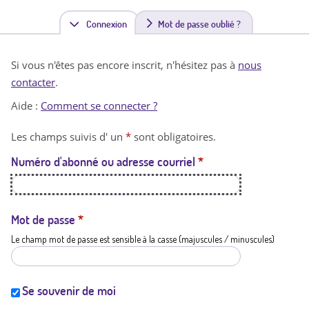
Connexion
(
Mot de passe oublié ?
o
Si vous n'êtes pas encore inscrit, n'hésitez pas à
nous
n
contacter
.
g
Aide :
Comment se connecter ?
l
Les champs suivis d' un
*
sont obligatoires.
e
Numéro d'abonné ou adresse courriel
*
t
a
c
Mot de passe
*
Le champ mot de passe est sensible à la casse (majuscules / minuscules)
t
i
f
Se souvenir de moi