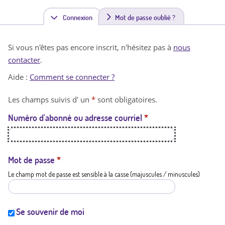
Connexion
(
Mot de passe oublié ?
o
Si vous n'êtes pas encore inscrit, n'hésitez pas à
nous
n
contacter
.
g
Aide :
Comment se connecter ?
l
Les champs suivis d' un
*
sont obligatoires.
e
Numéro d'abonné ou adresse courriel
*
t
a
c
Mot de passe
*
Le champ mot de passe est sensible à la casse (majuscules / minuscules)
t
i
f
Se souvenir de moi