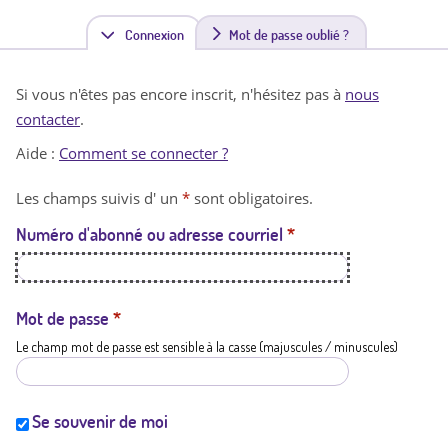
Connexion
(
Mot de passe oublié ?
o
Si vous n'êtes pas encore inscrit, n'hésitez pas à
nous
n
contacter
.
g
Aide :
Comment se connecter ?
l
Les champs suivis d' un
*
sont obligatoires.
e
Numéro d'abonné ou adresse courriel
*
t
a
c
Mot de passe
*
Le champ mot de passe est sensible à la casse (majuscules / minuscules)
t
i
f
Se souvenir de moi