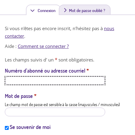
Connexion
(
Mot de passe oublié ?
o
Si vous n'êtes pas encore inscrit, n'hésitez pas à
nous
n
contacter
.
g
Aide :
Comment se connecter ?
l
Les champs suivis d' un
*
sont obligatoires.
e
Numéro d'abonné ou adresse courriel
*
t
a
c
Mot de passe
*
Le champ mot de passe est sensible à la casse (majuscules / minuscules)
t
i
f
Se souvenir de moi