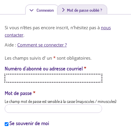
Connexion
(
Mot de passe oublié ?
o
Si vous n'êtes pas encore inscrit, n'hésitez pas à
nous
n
contacter
.
g
Aide :
Comment se connecter ?
l
Les champs suivis d' un
*
sont obligatoires.
e
Numéro d'abonné ou adresse courriel
*
t
a
c
Mot de passe
*
Le champ mot de passe est sensible à la casse (majuscules / minuscules)
t
i
f
Se souvenir de moi