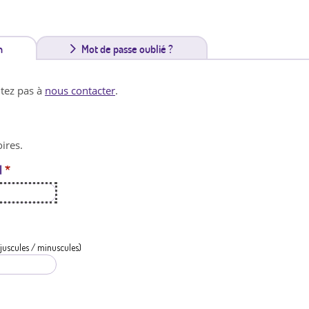
n
(
Mot de passe oublié ?
o
itez pas à
nous contacter
.
n
g
ires.
l
l
*
e
t
a
c
juscules / minuscules)
t
i