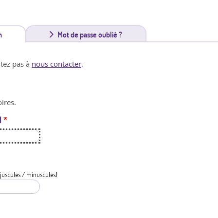
n
(
Mot de passe oublié ?
o
itez pas à
nous contacter
.
n
g
ires.
l
l
*
e
t
a
c
juscules / minuscules)
t
i