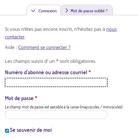
Connexion
(
Mot de passe oublié ?
o
Si vous n'êtes pas encore inscrit, n'hésitez pas à
nous
n
contacter
.
g
Aide :
Comment se connecter ?
l
Les champs suivis d' un
*
sont obligatoires.
e
Numéro d'abonné ou adresse courriel
*
t
a
c
Mot de passe
*
Le champ mot de passe est sensible à la casse (majuscules / minuscules)
t
i
f
Se souvenir de moi