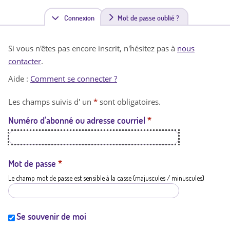
Connexion
(
Mot de passe oublié ?
o
Si vous n'êtes pas encore inscrit, n'hésitez pas à
nous
n
contacter
.
g
Aide :
Comment se connecter ?
l
Les champs suivis d' un
*
sont obligatoires.
e
Numéro d'abonné ou adresse courriel
*
t
a
c
Mot de passe
*
Le champ mot de passe est sensible à la casse (majuscules / minuscules)
t
i
f
Se souvenir de moi