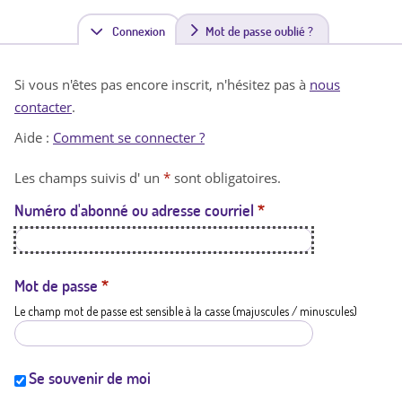
Connexion
(
Mot de passe oublié ?
o
Si vous n'êtes pas encore inscrit, n'hésitez pas à
nous
n
contacter
.
g
Aide :
Comment se connecter ?
l
Les champs suivis d' un
*
sont obligatoires.
e
Numéro d'abonné ou adresse courriel
*
t
a
c
Mot de passe
*
Le champ mot de passe est sensible à la casse (majuscules / minuscules)
t
i
f
Se souvenir de moi