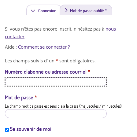
Connexion
(
Mot de passe oublié ?
o
Si vous n'êtes pas encore inscrit, n'hésitez pas à
nous
n
contacter
.
g
Aide :
Comment se connecter ?
l
Les champs suivis d' un
*
sont obligatoires.
e
Numéro d'abonné ou adresse courriel
*
t
a
c
Mot de passe
*
Le champ mot de passe est sensible à la casse (majuscules / minuscules)
t
i
f
Se souvenir de moi