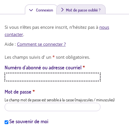
Connexion
(
Mot de passe oublié ?
o
Si vous n'êtes pas encore inscrit, n'hésitez pas à
nous
n
contacter
.
g
Aide :
Comment se connecter ?
l
Les champs suivis d' un
*
sont obligatoires.
e
Numéro d'abonné ou adresse courriel
*
t
a
c
Mot de passe
*
Le champ mot de passe est sensible à la casse (majuscules / minuscules)
t
i
f
Se souvenir de moi