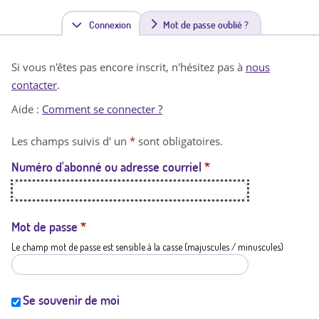
Connexion
(
Mot de passe oublié ?
o
Si vous n'êtes pas encore inscrit, n'hésitez pas à
nous
n
contacter
.
g
Aide :
Comment se connecter ?
l
Les champs suivis d' un
*
sont obligatoires.
e
Numéro d'abonné ou adresse courriel
*
t
a
c
Mot de passe
*
Le champ mot de passe est sensible à la casse (majuscules / minuscules)
t
i
f
Se souvenir de moi