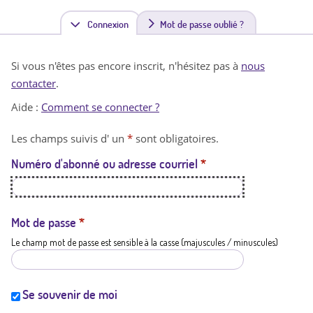
Connexion
(
Mot de passe oublié ?
o
Si vous n'êtes pas encore inscrit, n'hésitez pas à
nous
n
contacter
.
g
Aide :
Comment se connecter ?
l
Les champs suivis d' un
*
sont obligatoires.
e
Numéro d'abonné ou adresse courriel
*
t
a
c
Mot de passe
*
Le champ mot de passe est sensible à la casse (majuscules / minuscules)
t
i
f
Se souvenir de moi