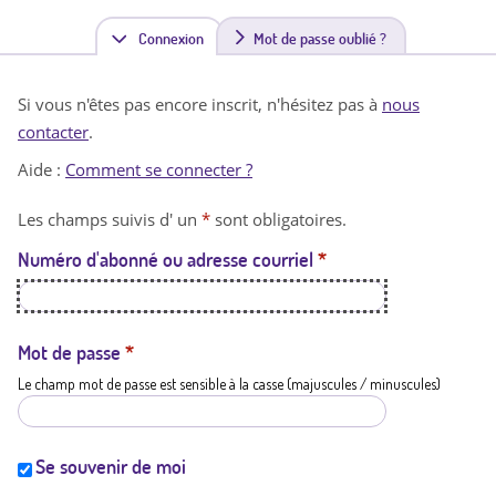
Connexion
(
Mot de passe oublié ?
o
Si vous n'êtes pas encore inscrit, n'hésitez pas à
nous
n
contacter
.
g
Aide :
Comment se connecter ?
l
Les champs suivis d' un
*
sont obligatoires.
e
Numéro d'abonné ou adresse courriel
*
t
a
c
Mot de passe
*
Le champ mot de passe est sensible à la casse (majuscules / minuscules)
t
i
f
Se souvenir de moi