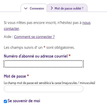
Connexion
(
Mot de passe oublié ?
o
Si vous n'êtes pas encore inscrit, n'hésitez pas à
nous
n
contacter
.
g
Aide :
Comment se connecter ?
l
Les champs suivis d' un
*
sont obligatoires.
e
Numéro d'abonné ou adresse courriel
*
t
a
c
Mot de passe
*
Le champ mot de passe est sensible à la casse (majuscules / minuscules)
t
i
f
Se souvenir de moi