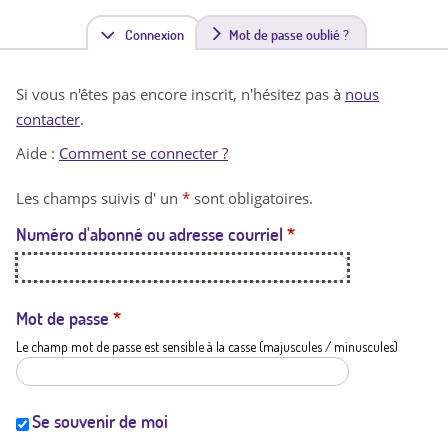
Connexion
(
Mot de passe oublié ?
o
Si vous n'êtes pas encore inscrit, n'hésitez pas à
nous
n
contacter
.
g
Aide :
Comment se connecter ?
l
Les champs suivis d' un
*
sont obligatoires.
e
Numéro d'abonné ou adresse courriel
*
t
a
c
Mot de passe
*
Le champ mot de passe est sensible à la casse (majuscules / minuscules)
t
i
f
Se souvenir de moi