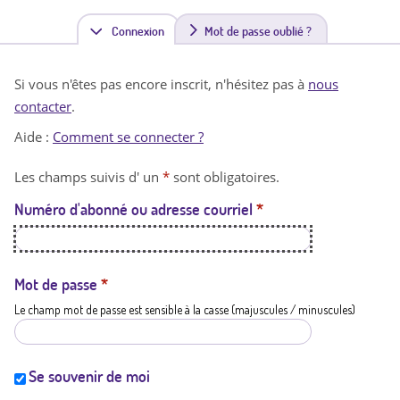
Connexion
(
Mot de passe oublié ?
o
Si vous n'êtes pas encore inscrit, n'hésitez pas à
nous
n
contacter
.
g
Aide :
Comment se connecter ?
l
Les champs suivis d' un
*
sont obligatoires.
e
Numéro d'abonné ou adresse courriel
*
t
a
c
Mot de passe
*
Le champ mot de passe est sensible à la casse (majuscules / minuscules)
t
i
f
Se souvenir de moi