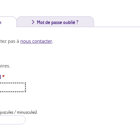
n
(
Mot de passe oublié ?
o
itez pas à
nous contacter
.
n
g
ires.
l
l
*
e
t
a
c
juscules / minuscules)
t
i