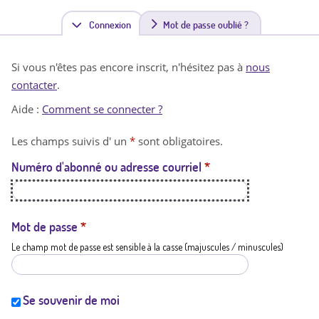
Connexion
(
Mot de passe oublié ?
o
Si vous n'êtes pas encore inscrit, n'hésitez pas à
nous
n
contacter
.
g
Aide :
Comment se connecter ?
l
Les champs suivis d' un
*
sont obligatoires.
e
Numéro d'abonné ou adresse courriel
*
t
a
c
Mot de passe
*
Le champ mot de passe est sensible à la casse (majuscules / minuscules)
t
i
f
Se souvenir de moi