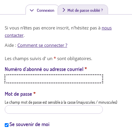
Connexion
(
Mot de passe oublié ?
o
Si vous n'êtes pas encore inscrit, n'hésitez pas à
nous
n
contacter
.
g
Aide :
Comment se connecter ?
l
Les champs suivis d' un
*
sont obligatoires.
e
Numéro d'abonné ou adresse courriel
*
t
a
c
Mot de passe
*
Le champ mot de passe est sensible à la casse (majuscules / minuscules)
t
i
f
Se souvenir de moi