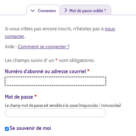
Connexion
(
Mot de passe oublié ?
o
Si vous n'êtes pas encore inscrit, n'hésitez pas à
nous
n
contacter
.
g
Aide :
Comment se connecter ?
l
Les champs suivis d' un
*
sont obligatoires.
e
Numéro d'abonné ou adresse courriel
*
t
a
c
Mot de passe
*
Le champ mot de passe est sensible à la casse (majuscules / minuscules)
t
i
f
Se souvenir de moi