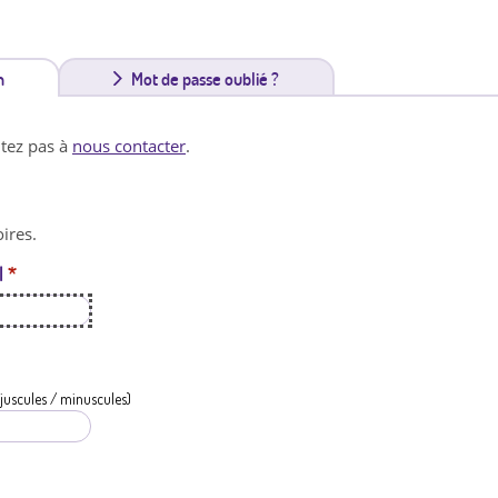
n
(
Mot de passe oublié ?
o
itez pas à
nous contacter
.
n
g
ires.
l
l
*
e
t
a
c
juscules / minuscules)
t
i