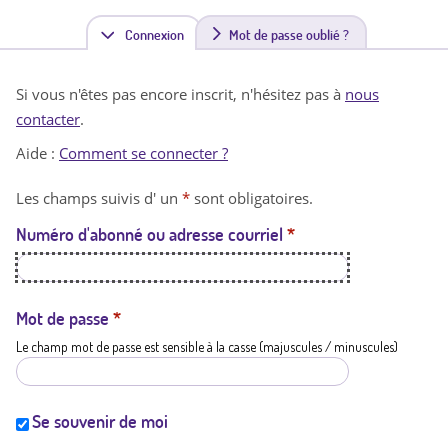
Connexion
(
Mot de passe oublié ?
o
Si vous n'êtes pas encore inscrit, n'hésitez pas à
nous
n
contacter
.
g
Aide :
Comment se connecter ?
l
Les champs suivis d' un
*
sont obligatoires.
e
Numéro d'abonné ou adresse courriel
*
t
a
c
Mot de passe
*
Le champ mot de passe est sensible à la casse (majuscules / minuscules)
t
i
f
Se souvenir de moi