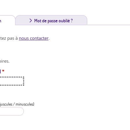
n
(
Mot de passe oublié ?
o
itez pas à
nous contacter
.
n
g
ires.
l
l
*
e
t
a
c
juscules / minuscules)
t
i