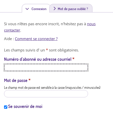
Connexion
(
Mot de passe oublié ?
o
Si vous n'êtes pas encore inscrit, n'hésitez pas à
nous
n
contacter
.
g
Aide :
Comment se connecter ?
l
Les champs suivis d' un
*
sont obligatoires.
e
Numéro d'abonné ou adresse courriel
*
t
a
c
Mot de passe
*
Le champ mot de passe est sensible à la casse (majuscules / minuscules)
t
i
f
Se souvenir de moi