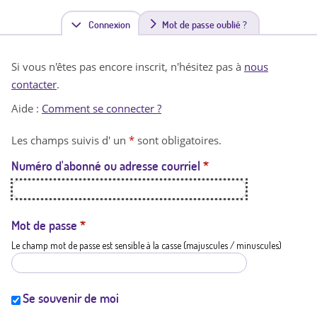
Connexion
(
Mot de passe oublié ?
o
Si vous n'êtes pas encore inscrit, n'hésitez pas à
nous
n
contacter
.
g
Aide :
Comment se connecter ?
l
Les champs suivis d' un
*
sont obligatoires.
e
Numéro d'abonné ou adresse courriel
*
t
a
c
Mot de passe
*
Le champ mot de passe est sensible à la casse (majuscules / minuscules)
t
i
f
Se souvenir de moi