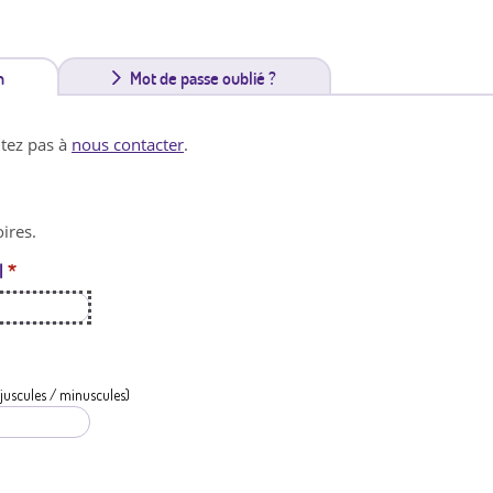
n
(
Mot de passe oublié ?
o
itez pas à
nous contacter
.
n
g
ires.
l
l
*
e
t
a
c
juscules / minuscules)
t
i