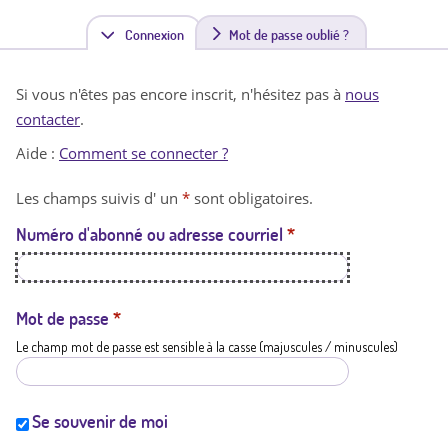
Connexion
(
Mot de passe oublié ?
o
Si vous n'êtes pas encore inscrit, n'hésitez pas à
nous
n
contacter
.
g
Aide :
Comment se connecter ?
l
Les champs suivis d' un
*
sont obligatoires.
e
Numéro d'abonné ou adresse courriel
*
t
a
c
Mot de passe
*
Le champ mot de passe est sensible à la casse (majuscules / minuscules)
t
i
f
Se souvenir de moi