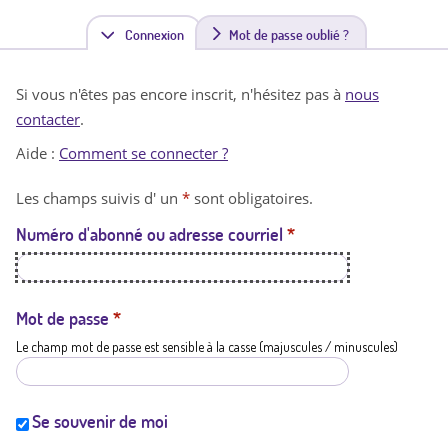
Connexion
(
Mot de passe oublié ?
o
Si vous n'êtes pas encore inscrit, n'hésitez pas à
nous
n
contacter
.
g
Aide :
Comment se connecter ?
l
Les champs suivis d' un
*
sont obligatoires.
e
Numéro d'abonné ou adresse courriel
*
t
a
c
Mot de passe
*
Le champ mot de passe est sensible à la casse (majuscules / minuscules)
t
i
f
Se souvenir de moi