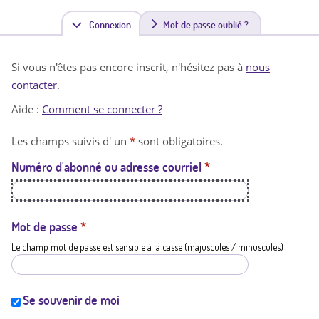
Connexion
(
Mot de passe oublié ?
o
Si vous n'êtes pas encore inscrit, n'hésitez pas à
nous
n
contacter
.
g
Aide :
Comment se connecter ?
l
Les champs suivis d' un
*
sont obligatoires.
e
Numéro d'abonné ou adresse courriel
*
t
a
c
Mot de passe
*
Le champ mot de passe est sensible à la casse (majuscules / minuscules)
t
i
f
Se souvenir de moi