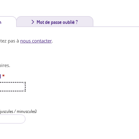
n
(
Mot de passe oublié ?
o
itez pas à
nous contacter
.
n
g
ires.
l
l
*
e
t
a
c
juscules / minuscules)
t
i