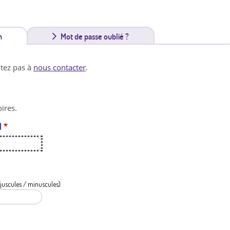
n
(
Mot de passe oublié ?
o
itez pas à
nous contacter
.
n
g
ires.
l
l
*
e
t
a
c
juscules / minuscules)
t
i