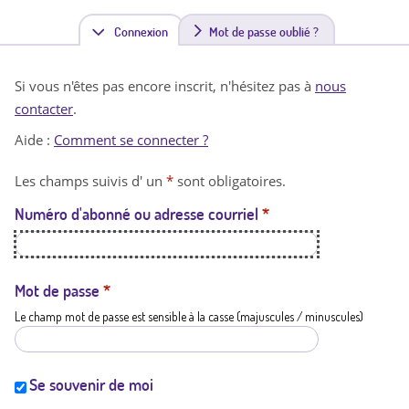
Connexion
(
Mot de passe oublié ?
o
Si vous n'êtes pas encore inscrit, n'hésitez pas à
nous
n
contacter
.
g
Aide :
Comment se connecter ?
l
Les champs suivis d' un
*
sont obligatoires.
e
Numéro d'abonné ou adresse courriel
*
t
a
c
Mot de passe
*
Le champ mot de passe est sensible à la casse (majuscules / minuscules)
t
i
f
Se souvenir de moi