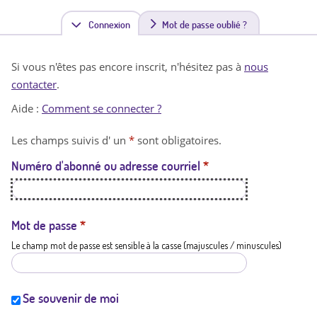
Connexion
(
Mot de passe oublié ?
o
Si vous n'êtes pas encore inscrit, n'hésitez pas à
nous
n
contacter
.
g
Aide :
Comment se connecter ?
l
Les champs suivis d' un
*
sont obligatoires.
e
Numéro d'abonné ou adresse courriel
*
t
a
c
Mot de passe
*
Le champ mot de passe est sensible à la casse (majuscules / minuscules)
t
i
f
Se souvenir de moi