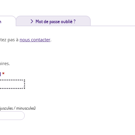
n
(
Mot de passe oublié ?
o
itez pas à
nous contacter
.
n
g
ires.
l
l
*
e
t
a
c
juscules / minuscules)
t
i