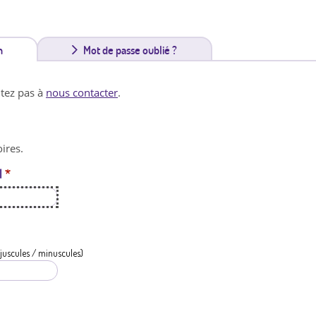
n
(
Mot de passe oublié ?
o
itez pas à
nous contacter
.
n
g
ires.
l
l
*
e
t
a
c
juscules / minuscules)
t
i